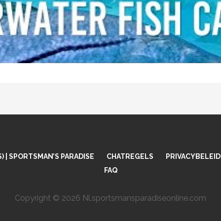
tream is offline. When it returns this page will automatic
) | SPORTSMAN’S PARADISE
CHATREGELS
PRIVACYBELEID
FAQ
Copyright © 2026 Nl.sportsmansparadiseonline.com