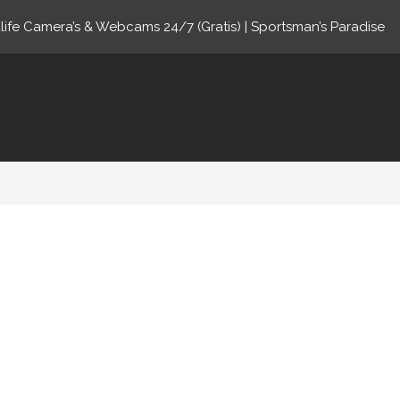
life Camera’s & Webcams 24/7 (Gratis) | Sportsman’s Paradise
ne.com