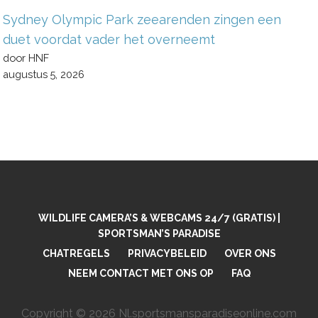
Sydney Olympic Park zeearenden zingen een
duet voordat vader het overneemt
door HNF
augustus 5, 2026
WILDLIFE CAMERA’S & WEBCAMS 24/7 (GRATIS) |
SPORTSMAN’S PARADISE
CHATREGELS
PRIVACYBELEID
OVER ONS
NEEM CONTACT MET ONS OP
FAQ
Copyright © 2026 Nl.sportsmansparadiseonline.com