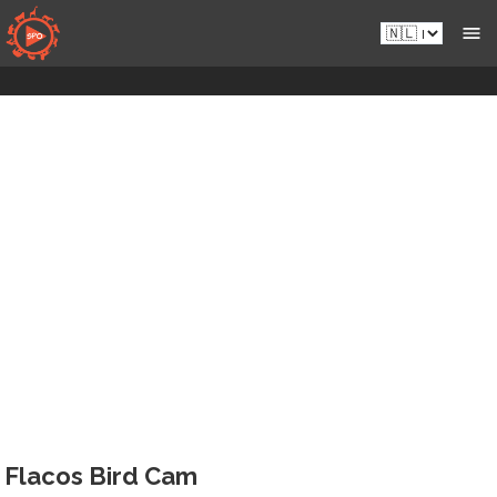
Naar
Nl.sportsmansparadiseonline.com
inhoud
gaan
Flacos Bird Cam