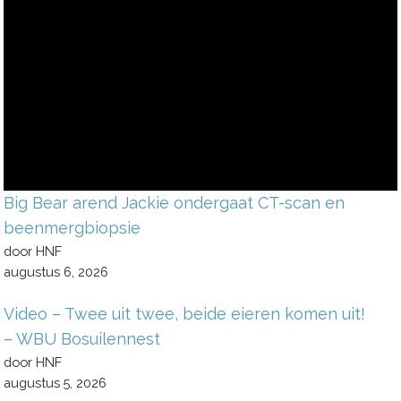
Big Bear arend Jackie ondergaat CT-scan en
beenmergbiopsie
door HNF
augustus 6, 2026
Video – Twee uit twee, beide eieren komen uit!
– WBU Bosuilennest
door HNF
augustus 5, 2026