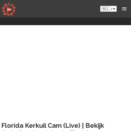
Naar
Nl.sportsmansparadiseonline.com
inhoud
gaan
Florida Kerkuil Cam (Live) | Bekijk