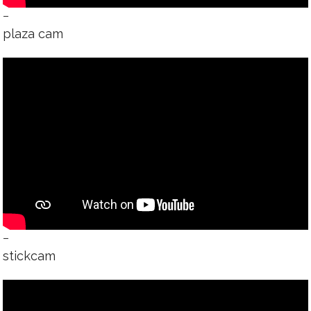
–
plaza cam
–
stickcam