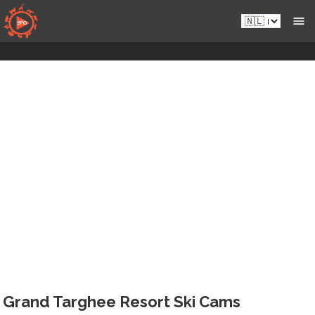
Naar
Nl.sportsmansparadiseonline.com
inhoud
gaan
Grand Targhee Resort Ski Cams