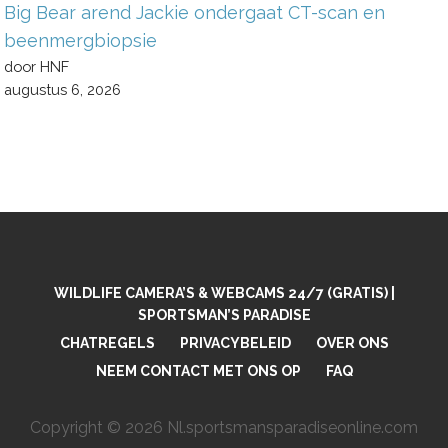
Big Bear arend Jackie ondergaat CT-scan en
beenmergbiopsie
door HNF
augustus 6, 2026
WILDLIFE CAMERA’S & WEBCAMS 24/7 (GRATIS) |
SPORTSMAN’S PARADISE
CHATREGELS
PRIVACYBELEID
OVER ONS
NEEM CONTACT MET ONS OP
FAQ
Copyright © 2026 Nl.sportsmansparadiseonline.com