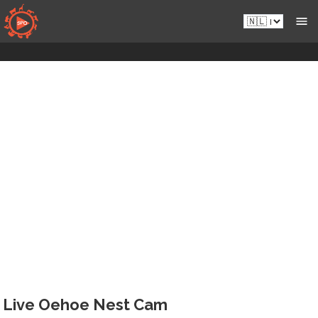
Naar
Nl.sportsmansparadiseonline.com
inhoud
gaan
Live Oehoe Nest Cam