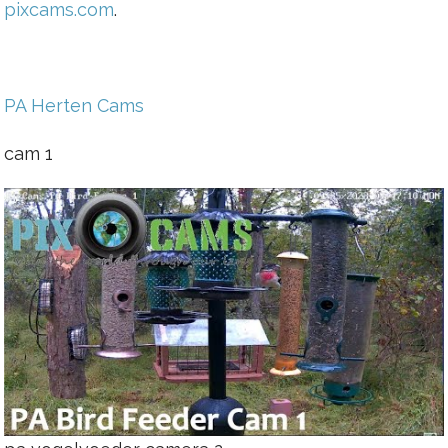
pixcams.com
.
PA Herten Cams
cam 1