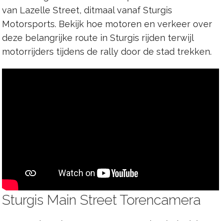
van Lazelle Street, ditmaal vanaf Sturgis
Motorsports. Bekijk hoe motoren en verkeer over
deze belangrijke route in Sturgis rijden terwijl
motorrijders tijdens de rally door de stad trekken.
Sturgis Main Street Torencamera