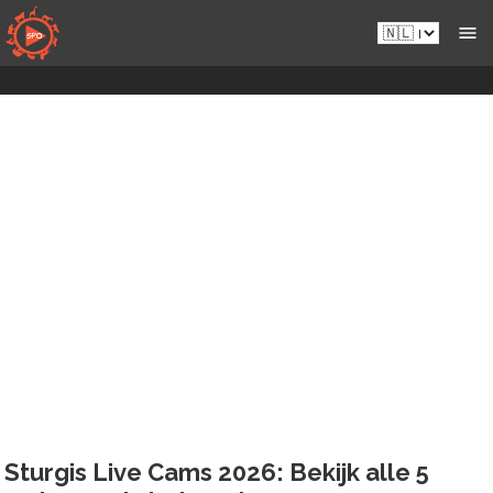
Naar
Nl.sportsmansparadiseonline.com
inhoud
gaan
Sturgis Live Cams 2026: Bekijk alle 5