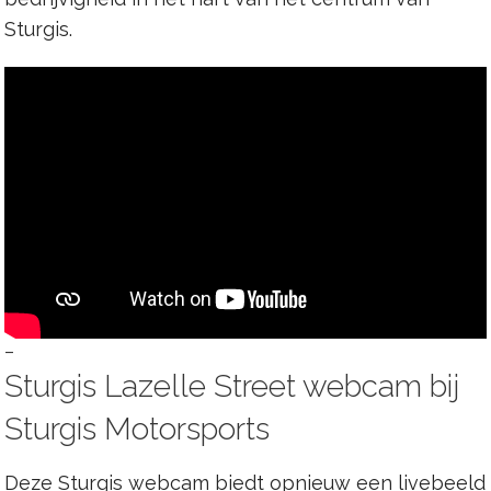
Sturgis.
–
Sturgis Lazelle Street webcam bij
Sturgis Motorsports
Deze Sturgis webcam biedt opnieuw een livebeeld