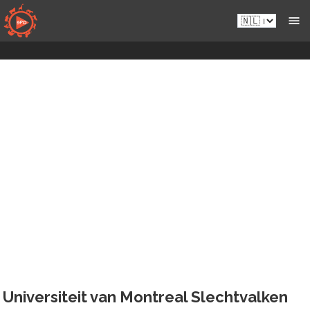
Naar
Nl.sportsmansparadiseonline.com
inhoud
gaan
Universiteit van Montreal Slechtvalken