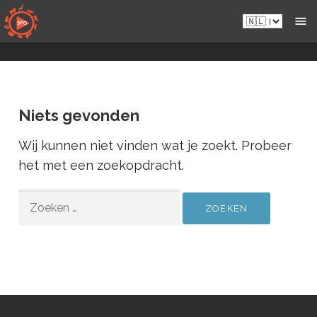
Naar
Nl.sportsmansparadiseonline.com
inhoud
gaan
Niets gevonden
Wij kunnen niet vinden wat je zoekt. Probeer
het met een zoekopdracht.
ZOEKEN
NAAR: