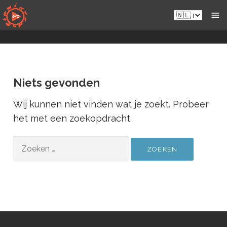
Naar
Nl.sportsmansparadiseonline.com
inhoud
gaan
Niets gevonden
Wij kunnen niet vinden wat je zoekt. Probeer
het met een zoekopdracht.
ZOEKEN
NAAR: