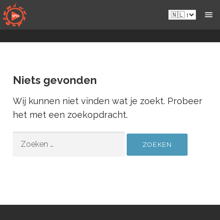
Naar
Nl.sportsmansparadiseonline.com
inhoud
gaan
Niets gevonden
Wij kunnen niet vinden wat je zoekt. Probeer
het met een zoekopdracht.
ZOEKEN
NAAR: