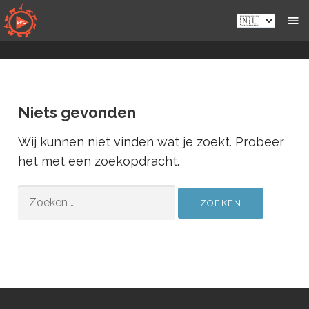
Naar
Nl.sportsmansparadiseonline.com
inhoud
gaan
Niets gevonden
Wij kunnen niet vinden wat je zoekt. Probeer
het met een zoekopdracht.
ZOEKEN
NAAR: