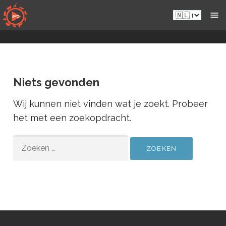
Naar
Nl.sportsmansparadiseonline.com
inhoud
gaan
Niets gevonden
Wij kunnen niet vinden wat je zoekt. Probeer
het met een zoekopdracht.
ZOEKEN
NAAR: